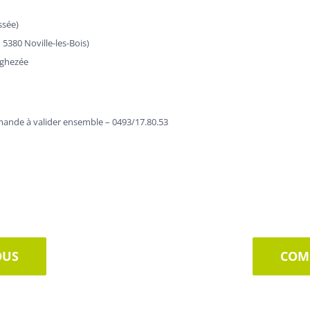
ssée)
5380 Noville-les-Bois)
Eghezée
ande à valider ensemble – 0493/17.80.53
OUS
COMP