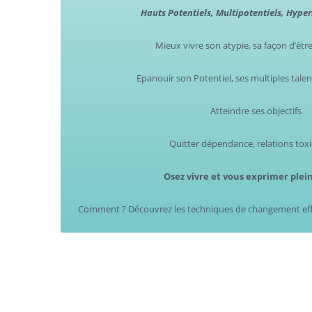
Hauts Potentiels, Multipotentiels, Hyper
Mieux vivre son atypie, sa façon d’êt
Epanouir son Potentiel, ses multiples talent
Atteindre ses objectifs
Quitter dépendance, relations tox
Osez vivre et vous exprimer plei
Comment ? Découvrez les techniques de changement effi