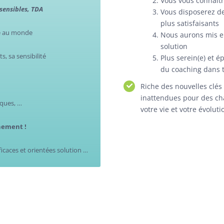
Vous vous connaîtr
sensibles, TDA
Vous disposerez d
plus satisfaisants
re au monde
Nous aurons mis en
solution
s, sa sensibilité
Plus serein(e) et é
du coaching dans to
Riche des nouvelles clés
inattendues pour des ch
iques, …
votre vie et votre évolut
nement !
caces et orientées solution …