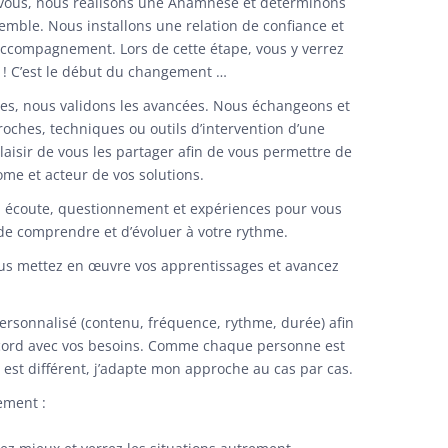
vous, nous réalisons une Anamnèse et déterminons
semble. Nous installons une relation de confiance et
’accompagnement. Lors de cette étape, vous y verrez
 ! C’est le début du changement …
tes, nous validons les avancées. Nous échangeons et
roches, techniques ou outils d’intervention d’une
plaisir de vous les p
artager
afin de vous permettre de
me et acteur de vos solutions.
 : écoute, questionnement et expériences pour vous
de comprendre et d’évoluer à votre rythme.
us mettez en œuvre vos apprentissages et avancez
rsonnalisé (contenu, fréquence, rythme, durée) afin
ccord avec vos besoins. Comme chaque personne est
est différent, j’adapte mon approche au cas par cas.
ement :