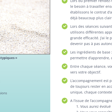
Lors du premier rendez-
le besoin à travailler en
établissons le contrat d
déjà beaucoup plus clair
Lors des séances suivan
utilisons différentes app
grande efficacité. J’ai le 
devenir pas à pas autono
Les ingrédients de base
permettre d’apprendre, 
atypiques »
Entre chaque séance, vo
vers votre objectif.
L’accompagnement est pe
t
de toujours rester en a
unique, chaque contexte 
sions
A l’issue de l’accompagn
Vous aurez évolué